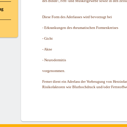
des Binde-, Fett- und Muskelgewebe sowie in den zellu
ng
Diese Form des Aderlasses wird bevorzugt bei
- Erkrankungen des rheumatischen Formenkreises
- Gicht
- Akne
- Neurodermitis
vorgenommen.
Ferner dient ein Aderlass der Vorbeugung von Herzinfa
Risikofaktoren wie Bluthochdruck und/oder Fettstoffw