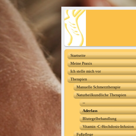
Startseite
Meine Praxis
Ich stelle mich vor
Therapien
Manuelle Schmerztherapie
Naturheilkundliche Therapien
--
Aderlass
Blutegelbehandlung
Vitamin -C-Hochdosis-Infusion
Fußpflege