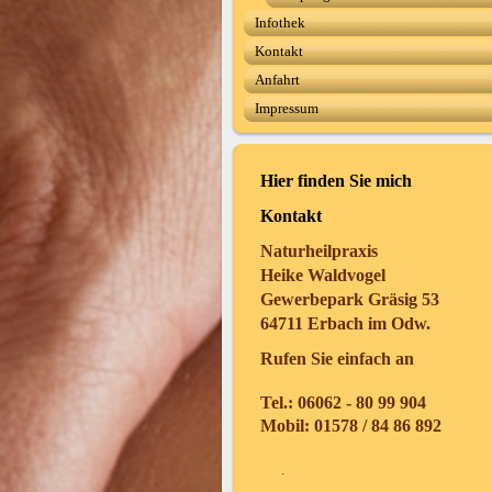
Infothek
Kontakt
Anfahrt
Impressum
Hier finden Sie mich
Kontakt
Naturheilpraxis
Heike Waldvogel
Gewerbepark Gräsig 53
64711 Erbach im Odw.
Rufen Sie einfach an
Tel.: 06062 - 80 99 904
Mobil: 01578 / 84 86 892
.