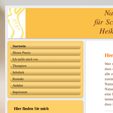
Natu
für S
Heik
Startseite
Meine Praxis
Her
Ich stelle mich vor
Wer s
Therapien
dass 
Infothek
alle 
zuein
Kontakt
Natur
Anfahrt
Natur
Impressum
eine
immer
dass
Hier finden Sie mich