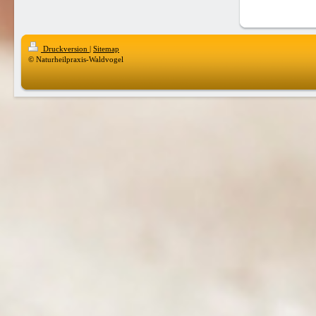
Druckversion
|
Sitemap
© Naturheilpraxis-Waldvogel