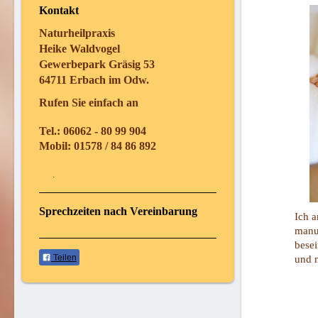
Kontakt
Naturheilpraxis
Heike Waldvogel
Gewerbepark Gräsig 53
64711 Erbach im Odw.
Rufen Sie einfach an
Tel.: 06062 - 80 99 904
Mobil: 01578 / 84 86 892
.
Sprechzeiten nach Vereinbarung
Ich a
manu
besei
Teilen
und m