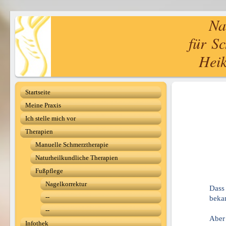
Natu
für S
Heik
Startseite
Meine Praxis
Ich stelle mich vor
Therapien
Manuelle Schmerztherapie
Naturheilkundliche Therapien
Fußpflege
Nagelkorrektur
Dass 
--
beka
--
Aber 
Infothek