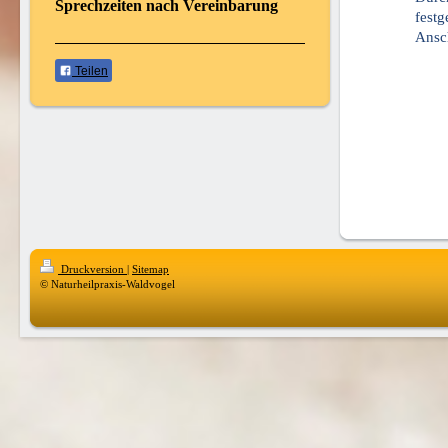
Sprechzeiten nach Vereinbarung
festg
Ansch
Teilen
Druckversion
|
Sitemap
© Naturheilpraxis-Waldvogel