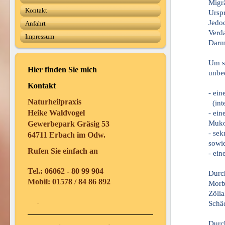
Migrä
Kontakt
Ursp
Jedoc
Anfahrt
Verd
Impressum
Darm
Um s
Hier finden Sie mich
unbe
Kontakt
- ein
Naturheilpraxis
(inte
Heike Waldvogel
- ein
Muko
Gewerbepark Gräsig 53
- se
64711 Erbach im Odw.
sowi
Rufen Sie einfach an
- ein
Tel.: 06062 - 80 99 904
Durc
Mobil: 01578 / 84 86 892
Morbu
Zölia
.
Schä
Durch